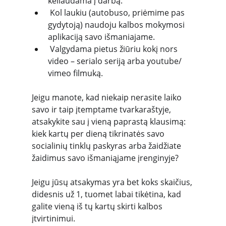
keliaudama į darbą.
 Kol laukiu (autobuso, priėmime pas 
gydytoją) naudoju kalbos mokymosi 
aplikaciją savo išmaniajame.
 Valgydama pietus žiūriu kokį nors 
video – serialo seriją arba youtube/ 
vimeo filmuką.
Jeigu manote, kad niekaip nerasite laiko 
savo ir taip įtemptame tvarkaraštyje, 
atsakykite sau į vieną paprastą klausimą: 
kiek kartų per dieną tikrinatės savo 
socialinių tinklų paskyras arba žaidžiate 
žaidimus savo išmaniąjame įrenginyje?
Jeigu jūsų atsakymas yra bet koks skaičius, 
didesnis už 1, tuomet labai tikėtina, kad 
galite vieną iš tų kartų skirti kalbos 
įtvirtinimui.