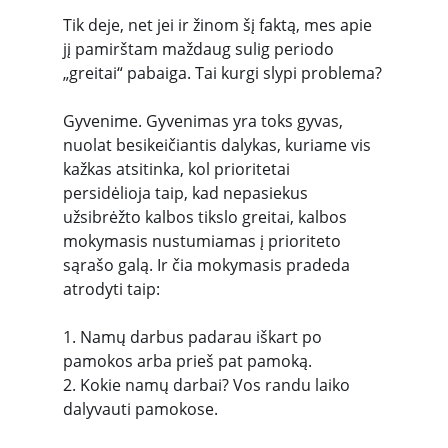
Tik deje, net jei ir žinom šį faktą, mes apie 
jį pamirštam maždaug sulig periodo 
„greitai“ pabaiga. Tai kurgi slypi problema?
Gyvenime. Gyvenimas yra toks gyvas, 
nuolat besikeičiantis dalykas, kuriame vis 
kažkas atsitinka, kol prioritetai 
persidėlioja taip, kad nepasiekus 
užsibrėžto kalbos tikslo greitai, kalbos 
mokymasis nustumiamas į prioriteto 
sąrašo galą. Ir čia mokymasis pradeda 
atrodyti taip:
1. Namų darbus padarau iškart po 
pamokos arba prieš pat pamoką.
2. Kokie namų darbai? Vos randu laiko 
dalyvauti pamokose.