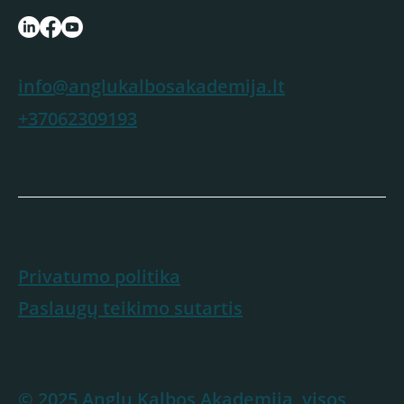
info@anglukalbosakademija.lt
+37062309193
Privatumo politika
Paslaugų teikimo sutartis
© 2025 Anglų Kalbos Akademija, visos