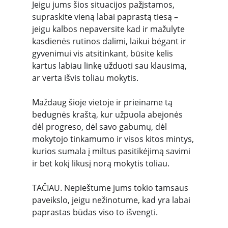
Jeigu jums šios situacijos pažįstamos, 
supraskite vieną labai paprastą tiesą – 
jeigu kalbos nepaversite kad ir mažulyte 
kasdienės rutinos dalimi, laikui bėgant ir 
gyvenimui vis atsitinkant, būsite kelis 
kartus labiau linkę užduoti sau klausimą, 
ar verta išvis toliau mokytis.
Maždaug šioje vietoje ir prieiname tą 
bedugnės kraštą, kur užpuola abejonės 
dėl progreso, dėl savo gabumų, dėl 
mokytojo tinkamumo ir visos kitos mintys, 
kurios sumala į miltus pasitikėjimą savimi 
ir bet kokį likusį norą mokytis toliau.
TAČIAU. Nepieštume jums tokio tamsaus 
paveikslo, jeigu nežinotume, kad yra labai 
paprastas būdas viso to išvengti.