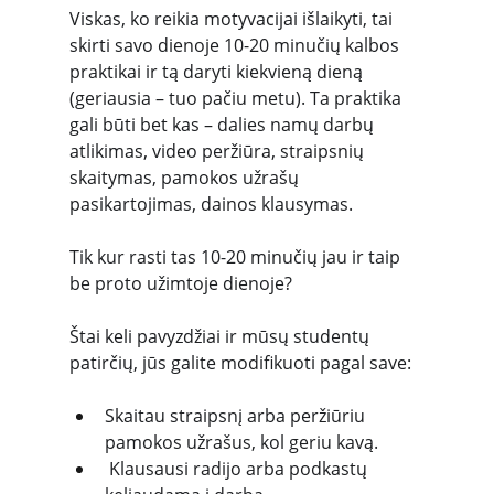
Viskas, ko reikia motyvacijai išlaikyti, tai 
skirti savo dienoje 10-20 minučių kalbos 
praktikai ir tą daryti kiekvieną dieną 
(geriausia – tuo pačiu metu). Ta praktika 
gali būti bet kas – dalies namų darbų 
atlikimas, video peržiūra, straipsnių 
skaitymas, pamokos užrašų 
pasikartojimas, dainos klausymas.
Tik kur rasti tas 10-20 minučių jau ir taip 
be proto užimtoje dienoje?
Štai keli pavyzdžiai ir mūsų studentų 
patirčių, jūs galite modifikuoti pagal save:
Skaitau straipsnį arba peržiūriu 
pamokos užrašus, kol geriu kavą.
 Klausausi radijo arba podkastų 