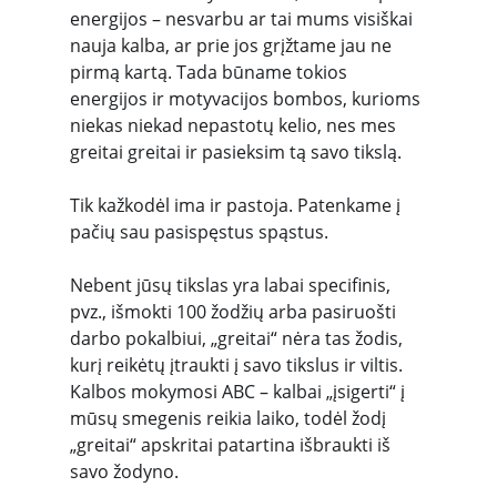
energijos – nesvarbu ar tai mums visiškai 
nauja kalba, ar prie jos grįžtame jau ne 
pirmą kartą. Tada būname tokios 
energijos ir motyvacijos bombos, kurioms 
niekas niekad nepastotų kelio, nes mes 
greitai greitai ir pasieksim tą savo tikslą.
Tik kažkodėl ima ir pastoja. Patenkame į 
pačių sau pasispęstus spąstus.
Nebent jūsų tikslas yra labai specifinis, 
pvz., išmokti 100 žodžių arba pasiruošti 
darbo pokalbiui, „greitai“ nėra tas žodis, 
kurį reikėtų įtraukti į savo tikslus ir viltis. 
Kalbos mokymosi ABC – kalbai „įsigerti“ į 
mūsų smegenis reikia laiko, todėl žodį 
„greitai“ apskritai patartina išbraukti iš 
savo žodyno.