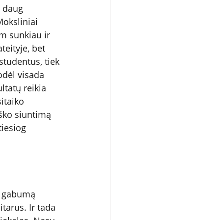
a daug 
oksliniai 
m sunkiau ir 
teityje, bet 
studentus, tiek 
odėl visada 
tatų reikia 
itaiko 
ško siuntimą 
tiesiog 
ie gabumą 
tarus. Ir tada 