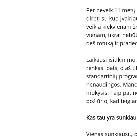
Per beveik 11 metų 
dirbti su kuo įvairi
veikia kiekvienam žm
vienam, tikrai nebūti
dešimtuką ir praded
Laikausi įsitikinimo,
renkasi pats, o aš t
standartinių progra
nenaudingos. Mano 
mokysis. Taip pat ne
požiūrio, kad teigia
Kas tau yra sunkia
Vienas sunkiausių d