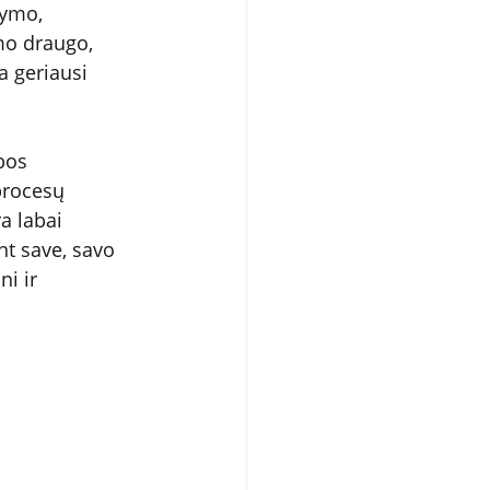
ymo, 
mo draugo, 
a geriausi 
bos 
procesų 
a labai 
t save, savo 
i ir 