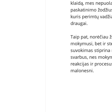
klaidą, mes nepuol
paskatinimo žodžius
kuris perimtų vadžia
draugai. 
Taip pat, norėčiau ž
mokymusi, bet ir st
suvokimas stiprina 
svarbus, nes mokyma
reakcijas ir proces
malonesni.