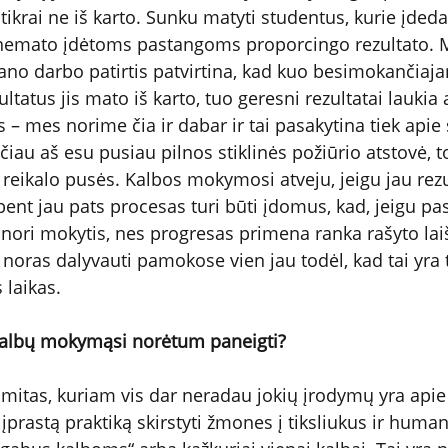
tikrai ne iš karto. Sunku matyti studentus, kurie įded
 nemato įdėtoms pastangoms proporcingo rezultato. M
mano darbo patirtis patvirtina, kad kuo besimokančiaja
tatus jis mato iš karto, tuo geresni rezultatai laukia a
– mes norime čia ir dabar ir tai pasakytina tiek apie 
čiau aš esu pusiau pilnos stiklinės požiūrio atstovė, t
reikalo pusės. Kalbos mokymosi atveju, jeigu jau rezul
 bent jau pats procesas turi būti įdomus, kad, jeigu pas
inori mokytis, nes progresas primena ranka rašyto lai
 noras dalyvauti pamokose vien jau todėl, kad tai yra 
 laikas.
kalbų mokymąsi norėtum paneigti?
s mitas, kuriam vis dar neradau jokių įrodymų yra ap
prastą praktiką skirstyti žmones į tiksliukus ir humani