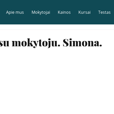
Apie mus
Mokytojai
Kainos
Kursai
Testas
 su mokytoju. Simona.