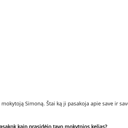
mokytoją Simoną. Štai ką ji pasakoja apie save ir s
sakok kaip prasidėjo tavo mokytojos kelias?