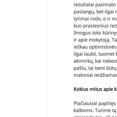
rezultatai pasimato 
pastangų, bet ilgai
tyrimai rodo, o ir 
kuo prastesnius rezul
žmogus toks kūrinys 
ir apie mokytoją. Ta
ieškau optimistinės 
ilgai laukti, tuomet
akimirkų, kai nebes
paštu, tai bent būtų
maloniai leidžiamas
Kokius mitus apie 
Plačiausiai paplitę
kalboms. Turime tą į