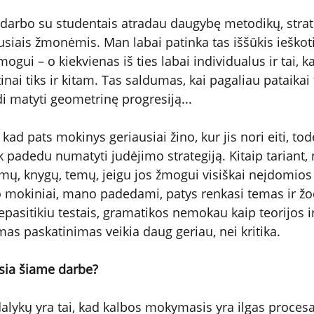
darbo su studentais atradau daugybę metodikų, strate
ausiais žmonėmis. Man labai patinka tas iššūkis ieškoti 
ogui – o kiekvienas iš ties labai individualus ir tai, ka
nai tiks ir kitam. Tas saldumas, kai pagaliau pataikai t
i matyti geometrinę progresiją...
 kad pats mokinys geriausiai žino, kur jis nori eiti, todė
ik padedu numatyti judėjimo strategiją. Kitaip tariant
mų, knygų, temų, jeigu jos žmogui visiškai neįdomios 
mokiniai, mano padedami, patys renkasi temas ir žod
pasitikiu testais, gramatikos nemokau kaip teorijos ir
mas paskatinimas veikia daug geriau, nei kritika.
usia šiame darbe?
alykų yra tai, kad kalbos mokymasis yra ilgas procesa