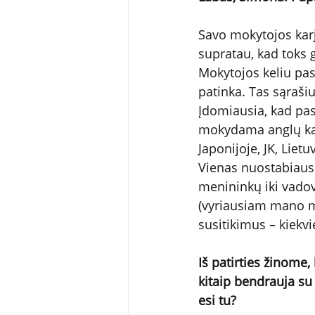
Savo mokytojos karje
supratau, kad toks 
Mokytojos keliu pas
patinka. Tas sąraši
Įdomiausia, kad pas
mokydama anglų kalb
Japonijoje, JK, Lie
Vienas nuostabiausi
menininkų iki vadov
(vyriausiam mano mo
susitikimus – kiekv
Iš patirties žinome,
kitaip bendrauja su
esi tu?