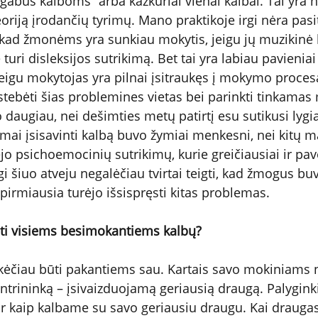
egabus kalboms“ arba kažkuriai vienai kalbai. Tai yra 
teoriją įrodančių tyrimų. Mano praktikoje irgi nėra pas
 kad žmonėms yra sunkiau mokytis, jeigu jų muzikinė 
ie turi disleksijos sutrikimą. Bet tai yra labiau pavieniai 
jeigu mokytojas yra pilnai įsitraukęs į mokymo procesą
tebėti šias problemines vietas bei parinkti tinkama
o daugiau, nei dešimties metų patirtį esu sutikusi lygia
mai įsisavinti kalbą buvo žymiai menkesni, nei kitų m
o psichoemocinių sutrikimų, kurie greičiausiai ir pave
gi šiuo atveju negalėčiau tvirtai teigti, kad žmogus b
 pirmiausia turėjo išsispręsti kitas problemas.
ti visiems besimokantiems kalbų?
nkėčiau būti pakantiems sau. Kartais savo mokiniams n
antrininką – įsivaizduojamą geriausią draugą. Palygink
r kaip kalbame su savo geriausiu draugu. Kai drauga