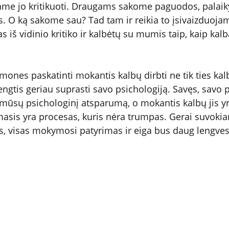
ame jo kritikuoti. Draugams sakome paguodos, palaik
. O ką sakome sau? Tad tam ir reikia to įsivaizduoja
s iš vidinio kritiko ir kalbėtų su mumis taip, kaip kalb
mones paskatinti mokantis kalbų dirbti ne tik ties kal
engtis geriau suprasti savo psichologiją. Savęs, savo 
mūsų psichologinį atsparumą, o mokantis kalbų jis yr
sis yra procesas, kuris nėra trumpas. Gerai suvokian
us, visas mokymosi patyrimas ir eiga bus daug lengvesn