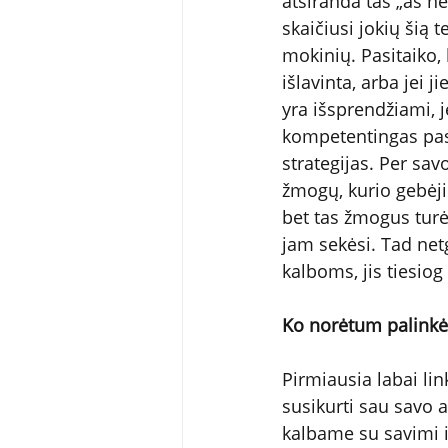
atsiranda tas „aš n
skaičiusi jokių šią 
mokinių. Pasitaiko,
išlavinta, arba jei j
yra išsprendžiami, 
kompetentingas pas
strategijas. Per sav
žmogų, kurio gebėji
bet tas žmogus turėj
jam sekėsi. Tad net
kalboms, jis tiesiog
Ko norėtum palinkė
Pirmiausia labai li
susikurti sau savo 
kalbame su savimi i