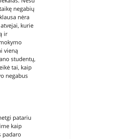
niekalas. Nesu 
itaikę negabių 
klausa nėra 
atvejai, kurie 
 ir 
s mokymo 
i vieną 
ano studentų, 
ikė tai, kaip 
uvo negabus 
etgi patariu 
ime kaip 
s padaro 