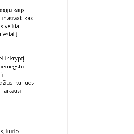
gijų kaip 
ir atrasti kas 
s veikia 
iesiai į 
l ir kryptį 
, nemėgstu 
ir 
žius, kuriuos 
 laikausi 
s, kurio 