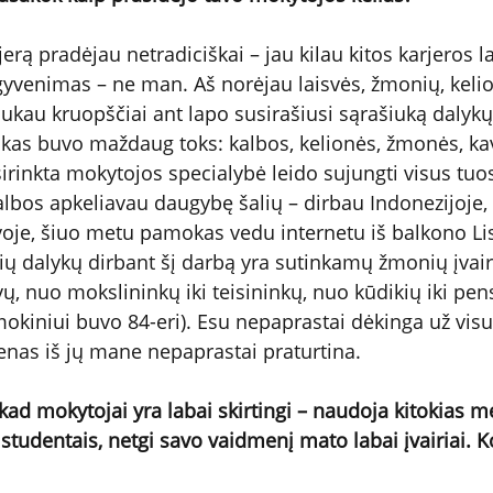
rą pradėjau netradiciškai – jau kilau kitos karjeros la
gyvenimas – ne man. Aš norėjau laisvės, žmonių, kelio
ukau kruopščiai ant lapo susirašiusi sąrašiuką dalykų
ukas buvo maždaug toks: kalbos, kelionės, žmonės, ka
irinkta mokytojos specialybė leido sujungti visus tuos
os apkeliavau daugybę šalių – dirbau Indonezijoje, 
tuvoje, šiuo metu pamokas vedu internetu iš balkono Li
ų dalykų dirbant šį darbą yra sutinkamų žmonių įvai
ų, nuo mokslininkų iki teisininkų, nuo kūdikių iki pen
kiniui buvo 84-eri). Esu nepaprastai dėkinga už visu
ienas iš jų mane nepaprastai praturtina.
 kad mokytojai yra labai skirtingi – naudoja kitokias me
 studentais, netgi savo vaidmenį mato labai įvairiai. 