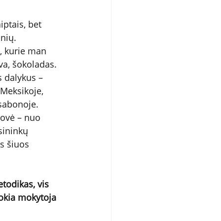
iptais, bet 
nių. 
, kurie man 
va, šokoladas. 
 dalykus – 
Meksikoje, 
sabonoje. 
rovė – nuo 
sininkų 
s šiuos 
todikas, vis 
Kokia mokytoja 