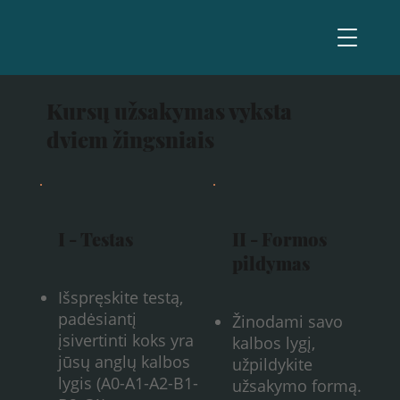
Kursų užsakymas vyksta
dviem žingsniais
I - Testas
II - Formos
pildymas
Išspręskite testą,
padėsiantį
Žinodami savo
įsivertinti koks yra
kalbos lygį,
jūsų anglų kalbos
užpildykite
lygis (A0-A1-A2-B1-
užsakymo formą.