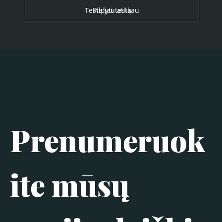
Testą jau atlikau
Pildyti testą
Prenumeruok
ite mūsų 