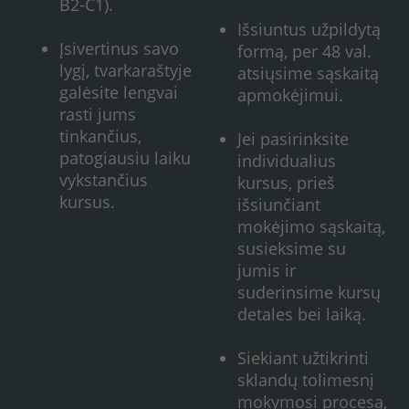
B2-C1).
Išsiuntus užpildytą
Įsivertinus savo
formą, per 48 val.
lygį, tvarkaraštyje
atsiųsime sąskaitą
galėsite lengvai
apmokėjimui.
rasti jums
tinkančius,
Jei pasirinksite
patogiausiu laiku
individualius
vykstančius
kursus, prieš
kursus.
išsiunčiant
mokėjimo sąskaitą,
susieksime su
jumis ir
suderinsime kursų
detales bei laiką.
Siekiant užtikrinti
sklandų tolimesnį
mokymosi procesą,