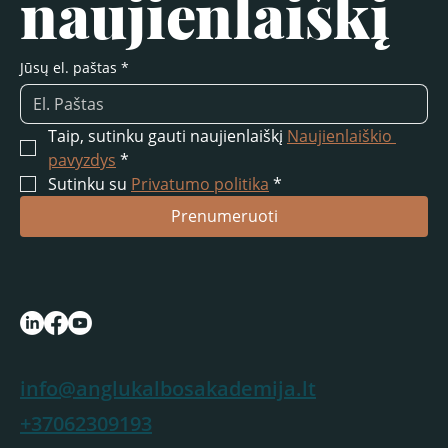
naujienlaiškį
Jūsų el. paštas
*
Taip, sutinku gauti naujienlaiškį 
Naujienlaiškio 
pavyzdys
*
Sutinku su 
Privatumo politika
*
Prenumeruoti
info@anglukalbosakademija.lt
+37062309193