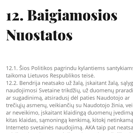
12. Baigiamosios
Nuostatos
12.1. Šios Politikos pagrindu kylantiems santykiam
taikoma Lietuvos Respublikos teisė.
12.2. Bendrija neatsako už žalą, įskaitant žalą, sąly
naudojimosi Svetaine trikdžių, už duomenų prara
ar sugadinimą, atsiradusį dėl paties Naudotojo ar
trečiųjų asmenų, veikiančių su Naudotojo žinia, v
ar neveikimo, įskaitant klaidingą duomenų įvedimą
kitas klaidas, sąmoningą kenkimą, kitokį netinkam
Interneto svetainės naudojimą. AKA taip pat neats