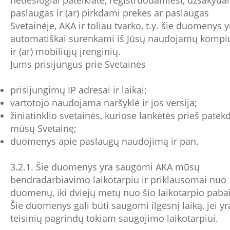
paslaugas ir (ar) pirkdami prekes ar paslaugas
Svetainėje, AKA ir toliau tvarko, t.y. šie duomenys y
automatiškai surenkami iš Jūsų naudojamų kompiu
ir (ar) mobiliųjų įrenginių.
Jums prisijungus prie Svetainės
prisijungimų IP adresai ir laikai;
vartotojo naudojama naršyklė ir jos versija;
žiniatinklio svetainės, kuriose lankėtės prieš patek
mūsų Svetainę;
duomenys apie paslaugų naudojimą ir pan.
3.2.1. Šie duomenys yra saugomi AKA mūsų
bendradarbiavimo laikotarpiu ir priklausomai nuo
duomenų, iki dviejų metų nuo šio laikotarpio paba
Šie duomenys gali būti saugomi ilgesnį laiką, jei yr
teisinių pagrindų tokiam saugojimo laikotarpiui.