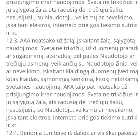
prisijungimo ir/ar naudojimosi Svetaine trikdžius ir 
jų sąlygotą žalą, atsiradusią dėl trečiųjų šalių,
nesusijusių su Naudotoju, veiksmų ar neveikimo,
įskaitant elektros, interneto prieigos tiekimo sutrik
ir kt.
12.3. AKA neatsako už žalą, įskaitant žalą, sąlygotą
naudojimosi Svetaine trikdžių, už duomenų prara
ar sugadinimą, atsiradusį dėl paties Naudotojo ar
trečiųjų asmenų, veikiančių su Naudotojo žinia, v
ar neveikimo, įskaitant klaidingą duomenų įvedimą
kitas klaidas, sąmoningą kenkimą, kitokį netinkam
Svetainės naudojimą. AKA taip pat neatsako už
prisijungimo ir/ar naudojimosi Svetaine trikdžius ir 
jų sąlygotą žalą, atsiradusią dėl trečiųjų šalių,
nesusijusių su Naudotoju, veiksmų ar neveikimo,
įskaitant elektros, interneto prieigos tiekimo sutrik
ir kt.
12.4. Bendrija turi teisę iš dalies ar visiškai pakeisti