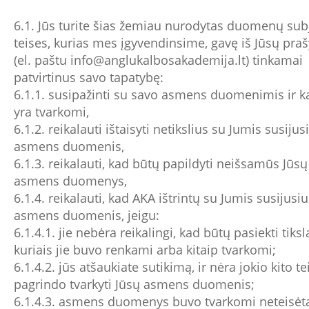
6.1. Jūs turite šias žemiau nurodytas duomenų sub
teises, kurias mes įgyvendinsime, gavę iš Jūsų pr
(el. paštu
info@anglukalbosakademija.lt
) tinkamai
patvirtinus savo tapatybę:
6.1.1. susipažinti su savo asmens duomenimis ir ka
yra tvarkomi,
6.1.2. reikalauti ištaisyti netikslius su Jumis susijus
asmens duomenis,
6.1.3. reikalauti, kad būtų papildyti neišsamūs Jūsų
asmens duomenys,
6.1.4. reikalauti, kad AKA ištrintų su Jumis susijusiu
asmens duomenis, jeigu:
6.1.4.1. jie nebėra reikalingi, kad būtų pasiekti tiksla
kuriais jie buvo renkami arba kitaip tvarkomi;
6.1.4.2. jūs atšaukiate sutikimą, ir nėra jokio kito te
pagrindo tvarkyti Jūsų asmens duomenis;
6.1.4.3. asmens duomenys buvo tvarkomi neteisėta