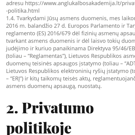
adresu
https://www.anglukalbosakademija.lt/priv
-politika.html
1.4. Tvarkydami Jūsų asmens duomenis, mes laik
2016 m. balandžio 27 d. Europos Parlamento ir Ta
reglamento (ES) 2016/679 dėl fizinių asmenų apsa
tvarkant asmens duomenis ir dėl laisvo tokių du
judėjimo ir kuriuo panaikinama Direktyva 95/46/E
(toliau – “Reglamentas”), Lietuvos Respublikos as
duomenų teisinės apsaugos įstatymo (toliau – “ADT
Lietuvos Respublikos elektroninių ryšių įstatymo (t
– “ERĮ”) ir kitų taikomų teisės aktų, reglamentuojan
asmens duomenų apsaugą, nuostatų.
2. Privatumo
politikoje