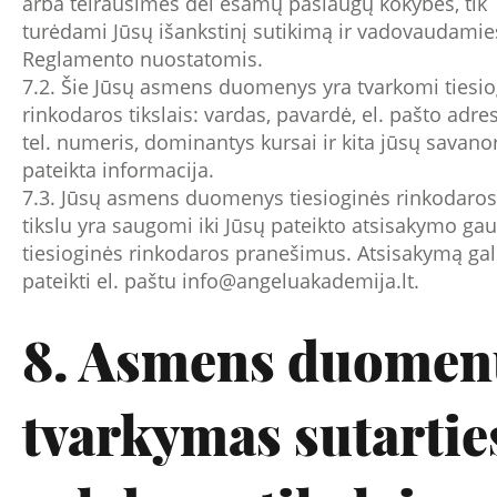
arba teirausimės dėl esamų paslaugų kokybės, tik
turėdami Jūsų išankstinį sutikimą ir vadovaudamie
Reglamento nuostatomis.
7.2. Šie Jūsų asmens duomenys yra tvarkomi tiesi
rinkodaros tikslais: vardas, pavardė, el. pašto adre
tel. numeris, dominantys kursai ir kita jūsų savanor
pateikta informacija.
7.3. Jūsų asmens duomenys tiesioginės rinkodaros
tikslu yra saugomi iki Jūsų pateikto atsisakymo gau
tiesioginės rinkodaros pranešimus. Atsisakymą gal
pateikti el. paštu
info@angeluakademija.lt
.
8. Asmens duomen
tvarkymas sutartie