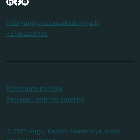
info@anglukalbosakademija.lt
+37062309193
Privatumo politika
Paslaugų teikimo sutartis
© 2025 Anglų Kalbos Akademija, visos
teisės saugomos