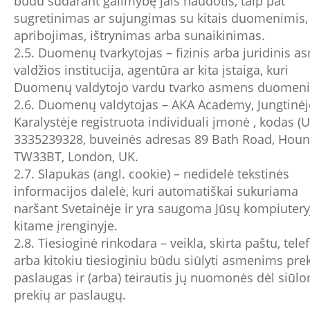
būdu sudarant galimybę jais naudotis, taip pat
sugretinimas ar sujungimas su kitais duomenimis,
apribojimas, ištrynimas arba sunaikinimas.
2.5. Duomenų tvarkytojas – fizinis arba juridinis a
valdžios institucija, agentūra ar kita įstaiga, kuri
Duomenų valdytojo vardu tvarko asmens duomeni
2.6. Duomenų valdytojas – AKA Academy, Jungtinėj
Karalystėje registruota individuali įmonė , kodas (
3335239328, buveinės adresas 89 Bath Road, Houn
TW33BT, London, UK.
2.7. Slapukas (angl. cookie) – nedidelė tekstinės
informacijos dalelė, kuri automatiškai sukuriama
naršant Svetainėje ir yra saugoma Jūsų kompiutery
kitame įrenginyje.
2.8. Tiesioginė rinkodara – veikla, skirta paštu, tel
arba kitokiu tiesioginiu būdu siūlyti asmenims pre
paslaugas ir (arba) teirautis jų nuomonės dėl siūl
prekių ar paslaugų.