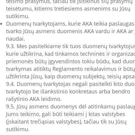
teismo prašymus, tačiau tik įsitikinus šių prašymų
teisėtumu, kitiems tretiesiems asmenims su Jūsų
sutikimu.
Duomenų tvarkytojams, kurie AKA teikia paslaugas 
tvarko Jūsų asmens duomenis AKA vardu ir AKA ar 
naudai.
9.3. Mes pasitelkiame tik tuos duomenų tvarkytoju
kurie užtikrina, kad tinkamos techninės ir organiza
priemonės būtų įgyvendintos tokiu būdu, kad du
tvarkymas atitiktų Reglamento reikalavimus ir būtų
užtikrinta Jūsų, kaip duomenų subjektų, teisių aps
9.4. Duomenų tvarkytojas negali pasitelkti kito d
tvarkytojo be išankstinio konkretaus arba bendro
rašytinio AKA leidimo.
9.5. Jūsų asmens duomenys dėl atitinkamų paslau
Jums teikimo, gali būti teikiami į kitas valstybes
(įskaitant trečiąsias valstybes), tačiau tik su Jūsų
sutikimu.