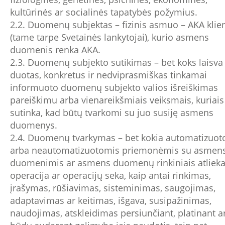
kultūrinės ar socialinės tapatybės požymius.
2.2. Duomenų subjektas – fizinis asmuo – AKA klie
(tame tarpe Svetainės lankytojai), kurio asmens
duomenis renka AKA.
2.3. Duomenų subjekto sutikimas – bet koks laisva 
duotas, konkretus ir nedviprasmiškas tinkamai
informuoto duomenų subjekto valios išreiškimas
pareiškimu arba vienareikšmiais veiksmais, kuriais 
sutinka, kad būtų tvarkomi su juo susiję asmens
duomenys.
2.4. Duomenų tvarkymas – bet kokia automatizuot
arba neautomatizuotomis priemonėmis su asmen
duomenimis ar asmens duomenų rinkiniais atliek
operacija ar operacijų seka, kaip antai rinkimas,
įrašymas, rūšiavimas, sisteminimas, saugojimas,
adaptavimas ar keitimas, išgava, susipažinimas,
naudojimas, atskleidimas persiunčiant, platinant ar