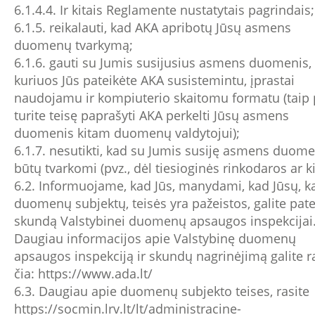
6.1.4.4. Ir kitais Reglamente nustatytais pagrindais;
6.1.5. reikalauti, kad AKA apribotų Jūsų asmens
duomenų tvarkymą;
6.1.6. gauti su Jumis susijusius asmens duomenis,
kuriuos Jūs pateikėte AKA susistemintu, įprastai
naudojamu ir kompiuterio skaitomu formatu (taip 
turite teisę paprašyti AKA perkelti Jūsų asmens
duomenis kitam duomenų valdytojui);
6.1.7. nesutikti, kad su Jumis susiję asmens duom
būtų tvarkomi (pvz., dėl tiesioginės rinkodaros ar ki
6.2. Informuojame, kad Jūs, manydami, kad Jūsų, k
duomenų subjektų, teisės yra pažeistos, galite pate
skundą Valstybinei duomenų apsaugos inspekcijai
Daugiau informacijos apie Valstybinę duomenų
apsaugos inspekciją ir skundų nagrinėjimą galite ra
čia:
https://www.ada.lt/
6.3. Daugiau apie duomenų subjekto teises, rasite
https://socmin.lrv.lt/lt/administracine-