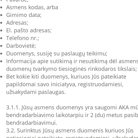
Asmens kodas, arba
Gimimo data;
Adresas;
El. pašto adresas;
Telefono nr.;
Darbovietė;
Duomenys, susiję su paslaugų teikimu;
Informacija apie sutikimą ir nesutikimą dėl asmen
duomenų tvarkymo tiesioginės rinkodaros tikslais;
Bet kokie kiti duomenys, kuriuos Jūs pateikiate
papildomai savo iniciatyva, registruodamiesi,
užsakydami paslaugas.
3.1.1. Jūsų asmens duomenys yra saugomi AKA m
bendradarbiavimo laikotarpiu ir 2 (du) metus pasi
bendradarbiavimui.
3.2. Surinktus Jūsų asmens duomenis kuriuos Jūs
netiesiogiai pateikiate, registruodamiesi, užsakyda