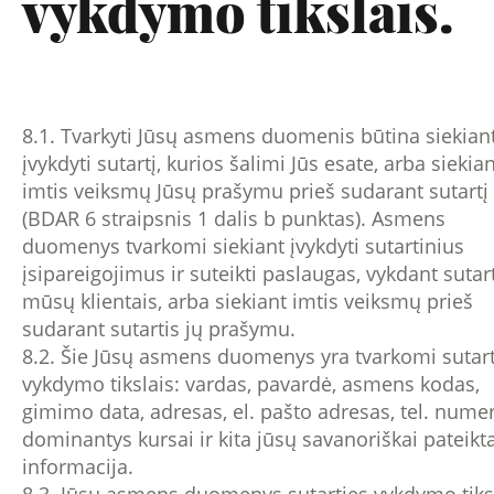
vykdymo tikslais.
8.1. Tvarkyti Jūsų asmens duomenis būtina siekian
įvykdyti sutartį, kurios šalimi Jūs esate, arba siekia
imtis veiksmų Jūsų prašymu prieš sudarant sutartį
(BDAR 6 straipsnis 1 dalis b punktas). Asmens
duomenys tvarkomi siekiant įvykdyti sutartinius
įsipareigojimus ir suteikti paslaugas, vykdant sutar
mūsų klientais, arba siekiant imtis veiksmų prieš
sudarant sutartis jų prašymu.
8.2. Šie Jūsų asmens duomenys yra tvarkomi sutart
vykdymo tikslais: vardas, pavardė, asmens kodas,
gimimo data, adresas, el. pašto adresas, tel. numer
dominantys kursai ir kita jūsų savanoriškai pateikt
informacija.
8.3. Jūsų asmens duomenys sutarties vykdymo tiks