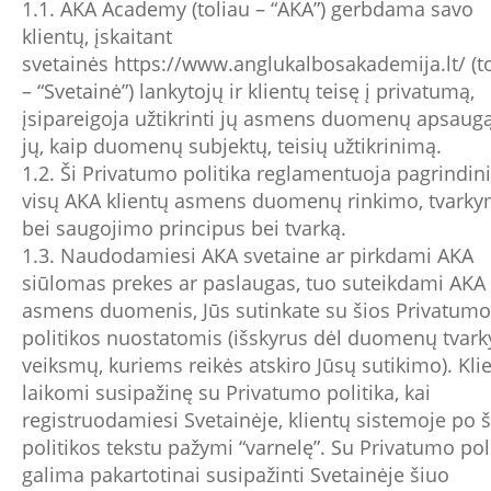
1.1. AKA Academy (toliau – “AKA”) gerbdama savo
klientų, įskaitant
svetainės
https://www.anglukalbosakademija.lt/
(t
– “Svetainė”) lankytojų ir klientų teisę į privatumą,
įsipareigoja užtikrinti jų asmens duomenų apsaugą
jų, kaip duomenų subjektų, teisių užtikrinimą.
1.2. Ši Privatumo politika reglamentuoja pagrindin
visų AKA klientų asmens duomenų rinkimo, tvark
bei saugojimo principus bei tvarką.
1.3. Naudodamiesi AKA svetaine ar pirkdami AKA
siūlomas prekes ar paslaugas, tuo suteikdami AKA
asmens duomenis, Jūs sutinkate su šios Privatumo
politikos nuostatomis (išskyrus dėl duomenų tvar
veiksmų, kuriems reikės atskiro Jūsų sutikimo). Klie
laikomi susipažinę su Privatumo politika, kai
registruodamiesi Svetainėje, klientų sistemoje po š
politikos tekstu pažymi “varnelę”. Su Privatumo pol
galima pakartotinai susipažinti Svetainėje šiuo