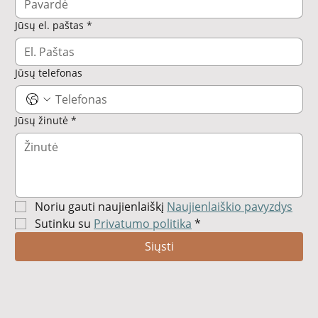
Jūsų el. paštas
*
Jūsų telefonas
Jūsų žinutė
*
Noriu gauti naujienlaiškį 
Naujienlaiškio pavyzdys
Sutinku su 
Privatumo politika
*
Siųsti