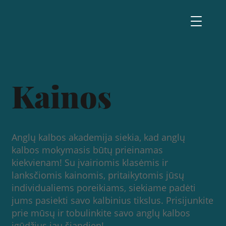
Kainos
Anglų kalbos akademija siekia, kad anglų
kalbos mokymasis būtų prieinamas
kiekvienam! Su įvairiomis klasėmis ir
lanksčiomis kainomis, pritaikytomis jūsų
individualiems poreikiams, siekiame padėti
jums pasiekti savo kalbinius tikslus. Prisijunkite
prie mūsų ir tobulinkite savo anglų kalbos
įgūdžius jau šiandien!