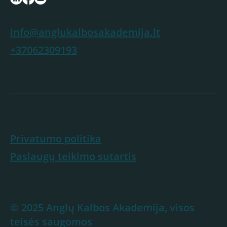
info@anglukalbosakademija.lt
+37062309193
Privatumo politika
Paslaugų teikimo sutartis
© 2025 Anglų Kalbos Akademija, visos
teisės saugomos