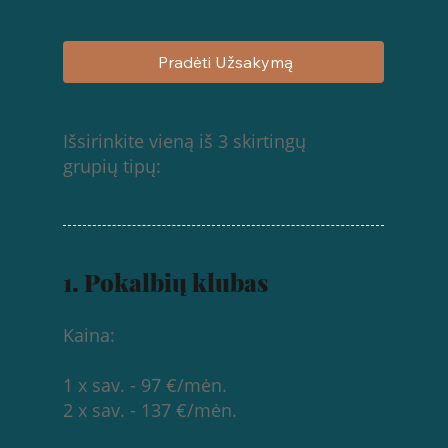
Pradėti Užsakymą
Išsirinkite vieną iš 3 skirtingų
grupių tipų:
1. Pokalbių klubas
Kaina:
1 x sav. - 97 €/mėn.
2 x sav. - 137 €/mėn.