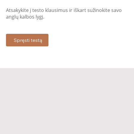
Atsakykite į testo klausimus ir iškart sužinokite savo
anglų kalbos lygį.
Spręsti testą