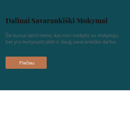
Dalinai Savarankiški Mokymai
Šie kursai skirti tiems, kas nori mokytis su mokytoju,
bet yra motyvuoti įdėti ir daug savarankiško darbo.
Plačiau