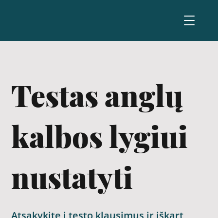
Testas anglų
kalbos lygiui
nustatyti
Atsakykite į testo klausimus ir iškart