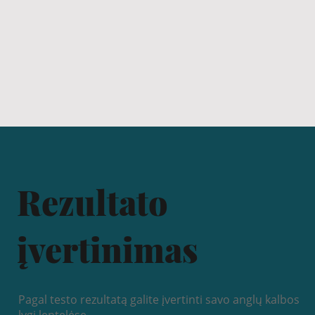
Rezultato
įvertinimas
Pagal testo rezultatą galite įvertinti savo anglų kalbos