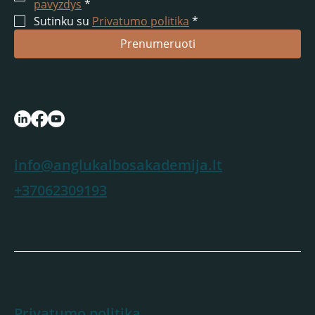
pavyzdys
*
Sutinku su 
Privatumo politika
*
Prenumeruoti
info@anglukalbosakademija.lt
+37062309193
Privatumo politika