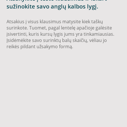
sužinokite savo anglų kalbos lygį.
Atsakius į visus klausimus matysite kiek taškų
surinkote. Tuomet, pagal lentelę apačioje galėsite
įsivertinti, kuris kursų lygis jums yra tinkamiausias.
Įsidėmėkite savo surinktų balų skaičių, vėliau jo
reikės pildant užsakymo formą.