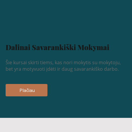
Dalinai Savarankiški Mokymai
Šie kursai skirti tiems, kas nori mokytis su mokytoju,
bet yra motyvuoti įdėti ir daug savarankiško darbo.
Plačiau