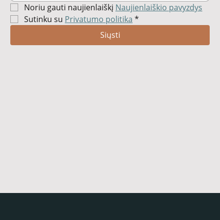
Noriu gauti naujienlaiškį 
Naujienlaiškio pavyzdys
Sutinku su 
Privatumo politika
*
Siųsti