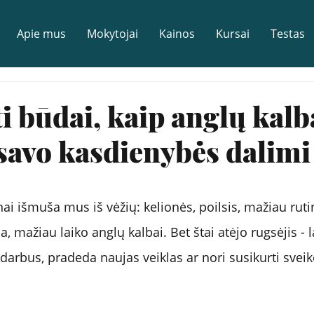
Apie mus
Mokytojai
Kainos
Kursai
Testas
ti būdai, kaip anglų kalb
 savo kasdienybės dalimi
i išmuša mus iš vėžių: kelionės, poilsis, mažiau rutin
mažiau laiko anglų kalbai. Bet štai atėjo rugsėjis - la
į darbus, pradeda naujas veiklas ar nori susikurti svei