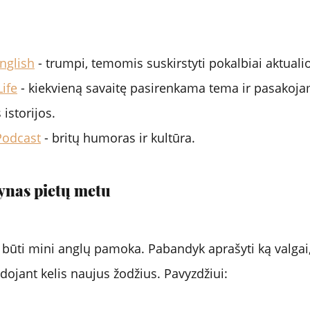
nglish
 - trumpi, temomis suskirstyti pokalbiai aktua
ife
 - kiekvieną savaitę pasirenkama tema ir pasakoja
istorijos.
Podcast
 - britų humoras ir kultūra.
dynas pietų metu
 būti mini anglų pamoka. Pabandyk aprašyti ką valgai, 
dojant kelis naujus žodžius. Pavyzdžiui: