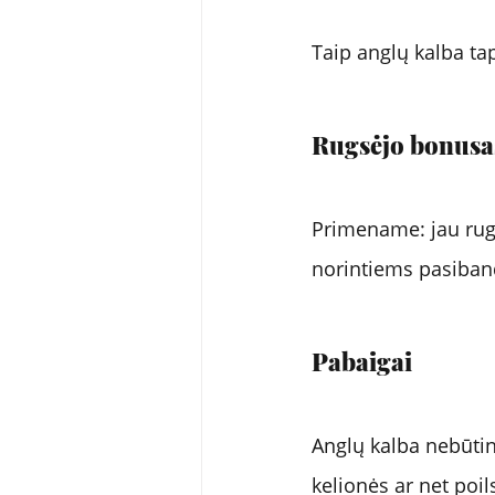
Taip anglų kalba tap
Rugsėjo bonusa
Primename: jau rug
norintiems pasiband
Pabaigai 
Anglų kalba nebūtinai
kelionės ar net poi