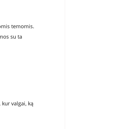
liomis temomis.
mos su ta 
kur valgai, ką 