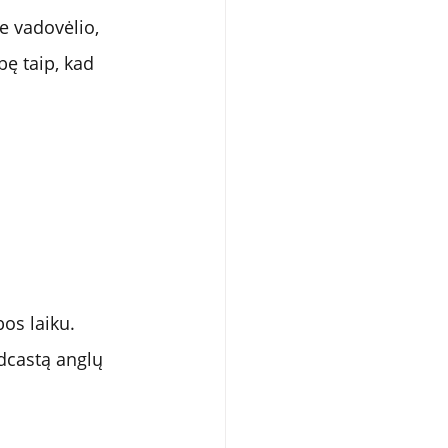
 vadovėlio, 
ę taip, kad 
os laiku. 
dcastą anglų 