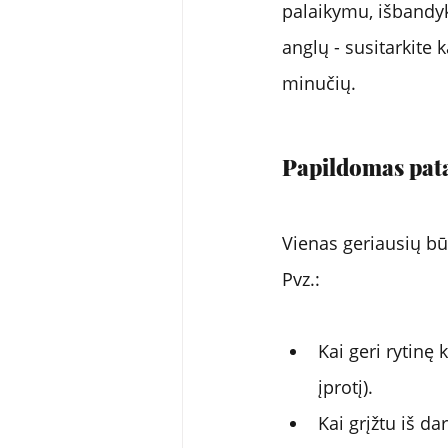
palaikymu, išbandy
anglų - susitarkite k
minučių.
Papildomas pata
Vienas geriausių būdų
Pvz.:
Kai geri rytinę
įprotį).
Kai grįžtu iš da