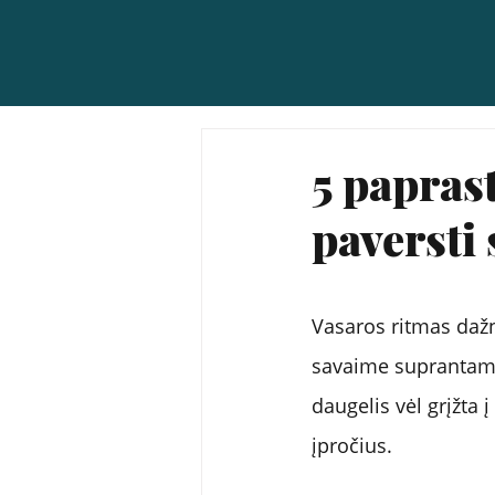
5 papras
paversti
Vasaros ritmas dažna
savaime suprantama, 
daugelis vėl grįžta 
įpročius.