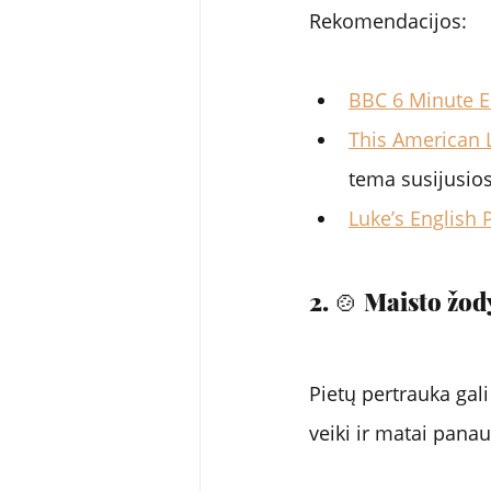
Rekomendacijos:
BBC 6 Minute E
This American L
tema susijusios 
Luke’s English 
2. 🍲 Maisto žo
Pietų pertrauka gali
veiki ir matai panau