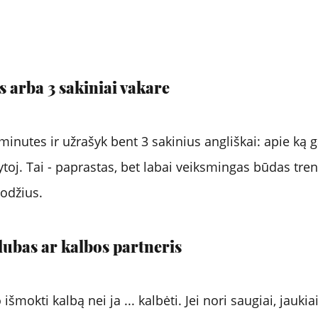
s arba 3 sakiniai vakare
minutes ir užrašyk bent 3 sakinius angliškai: apie ką ga
rytoj. Tai - paprastas, bet labai veiksmingas būdas tre
žodžius.
klubas ar kalbos partneris
mokti kalbą nei ja ... kalbėti. Jei nori saugiai, jaukiai