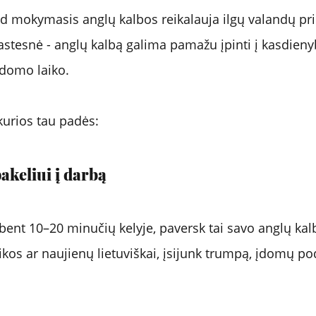
 mokymasis anglų kalbos reikalauja ilgų valandų prie
astesnė - anglų kalbą galima pamažu įpinti į kasdienyb
domo laiko. 
 kurios tau padės:
pakeliui į darbą
 bent 10–20 minučių kelyje, paversk tai savo anglų kalb
kos ar naujienų lietuviškai, įsijunk trumpą, įdomų po