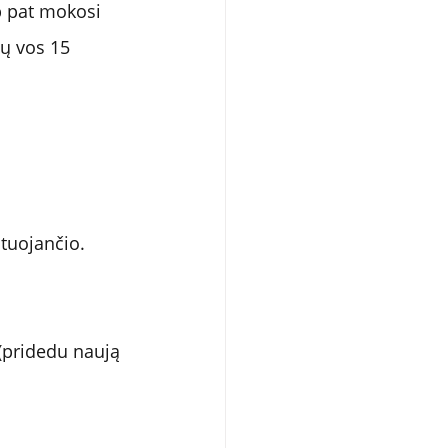
ip pat mokosi 
tų vos 15 
stuojančio. 
 (pridedu naują 