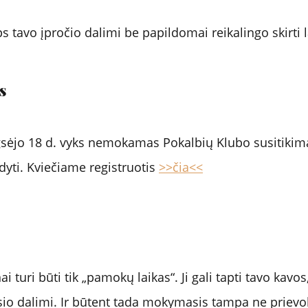
s tavo įpročio dalimi be papildomai reikalingo skirti l
s
sėjo 18 d. vyks nemokamas Pokalbių Klubo susitikim
yti. Kviečiame registruotis 
>>čia<<
 turi būti tik „pamokų laikas“. Ji gali tapti tavo kavos,
lsio dalimi. Ir būtent tada mokymasis tampa ne prievol