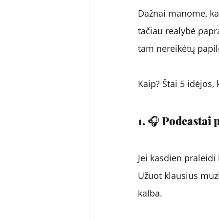
Dažnai manome, kad
tačiau realybė papr
tam nereikėtų papil
Kaip? Štai 5 idėjos,
1. 🎧 Podcastai 
Jei kasdien praleidi
Užuot klausius muzi
kalba.