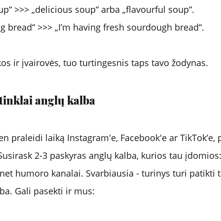
up“ >>> „delicious soup“ arba „flavourful soup“.
ing bread“ >>> „I’m having fresh sourdough bread“.
s ir įvairovės, tuo turtingesnis taps tavo žodynas.
 tinklai anglų kalba
ien praleidi laiką Instagram'e, Facebook'e ar TikTok’e, 
usirask 2-3 paskyras anglų kalba, kurios tau įdomios:
net humoro kanalai. Svarbiausia - turinys turi patikti 
lba. Gali pasekti ir mus: 