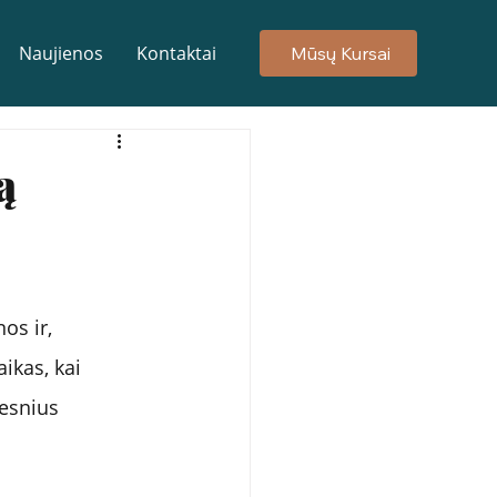
Naujienos
Kontaktai
Mūsų Kursai
ą
os ir, 
ikas, kai 
kesnius 