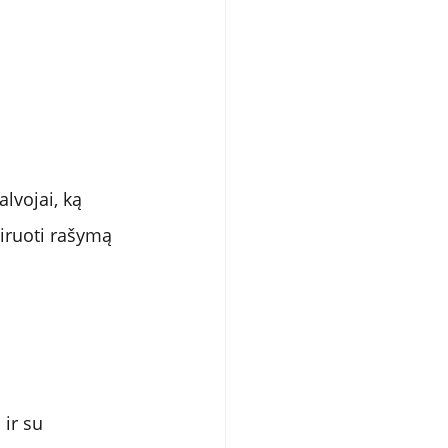
lvojai, ką 
niruoti rašymą 
 ir su 