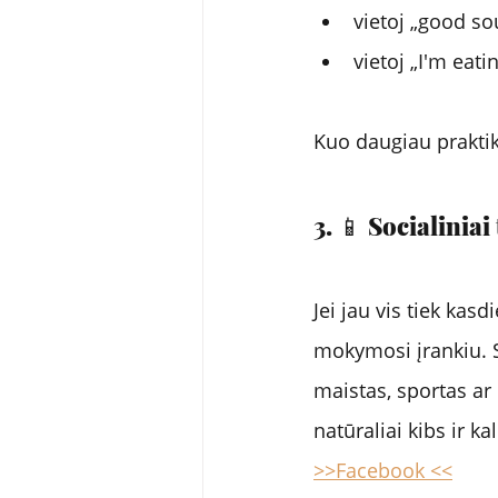
vietoj „good so
vietoj „I'm eat
Kuo daugiau praktiko
3. 📱 Socialiniai
Jei jau vis tiek kasd
mokymosi įrankiu. S
maistas, sportas ar 
natūraliai kibs ir ka
>>Facebook <<