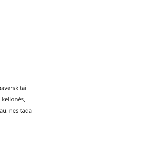
paversk tai 
 kelionės, 
tau, nes tada 