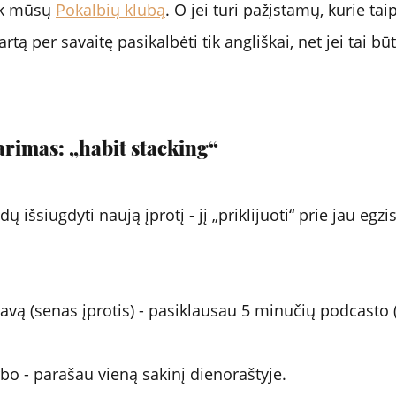
k mūsų 
Pokalbių klubą
. O jei turi pažįstamų, kurie ta
artą per savaitę pasikalbėti tik angliškai, net jei tai bū
rimas: „habit stacking“
 išsiugdyti naują įprotį - jį „priklijuoti“ prie jau egzi
 kavą (senas įprotis) - pasiklausau 5 minučių podcasto
rbo - parašau vieną sakinį dienoraštyje.