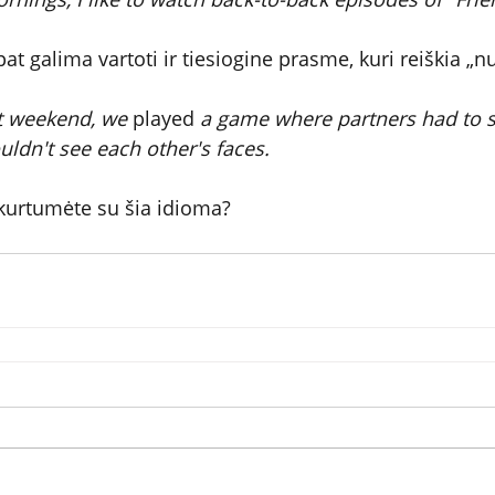
pat galima vartoti ir tiesiogine prasme, kuri reiškia „n
st weekend, we 
played
 a game where partners had to si
uldn't see each other's faces.
ukurtumėte su šia idioma?