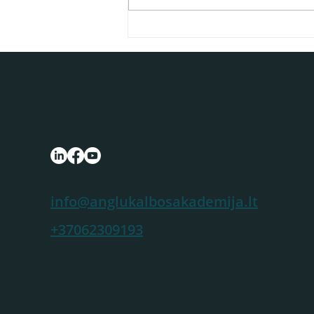
info@anglukalbosakademija.lt
+37062309193