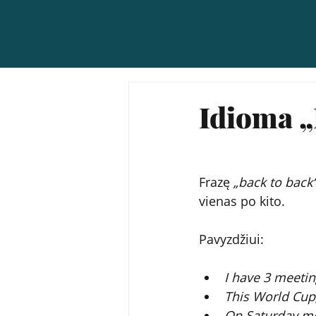
Idioma 
Frazę 
„back to back
vienas po kito.
Pavyzdžiui:
I have 3 meetin
This World Cup,
On Saturday mor