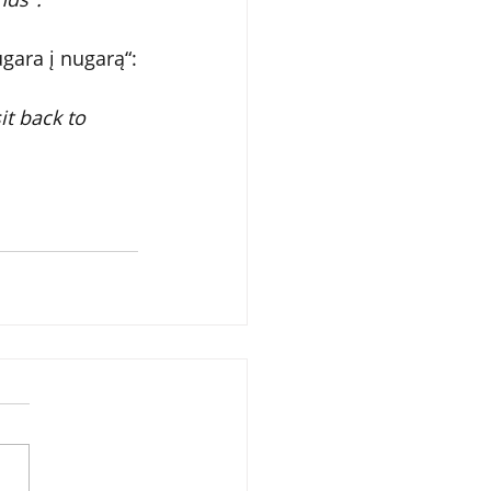
ugara į nugarą“:
t back to 