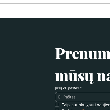
Prenume
mūsų na
Jūsų el. paštas
*
Taip, sutinku gauti naujien