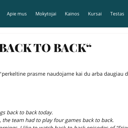
Apie mus
Mokytojai
Kainos
Kursai
Testas
„BACK TO BACK“
“
 perkeltine prasme naudojame kai du arba daugiau d
gs back to back today.
 the team had to play four games back to back.
nings, I like to watch back-to-back episodes of "Frie