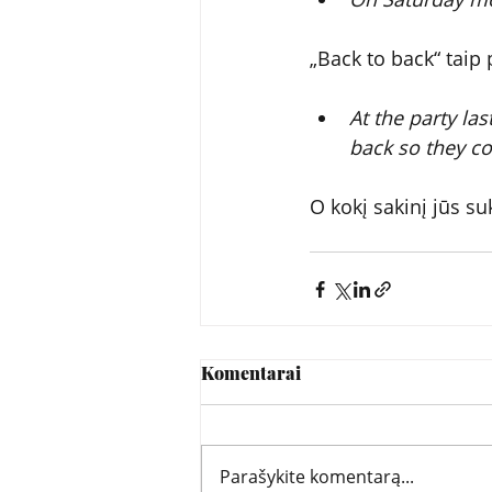
„Back to back“ taip 
At the party la
back so they co
O kokį sakinį jūs s
Komentarai
Parašykite komentarą...