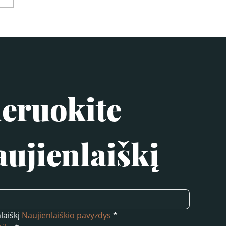
ruokite 
ujienlaiškį
laiškį 
Naujienlaiškio pavyzdys
*