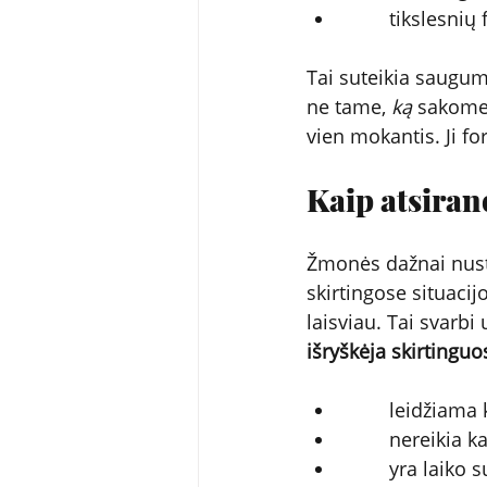
        tikslesni
Tai suteikia saugum
ne tame, 
ką
 sakome
vien mokantis. Ji fo
Kaip atsiran
Žmonės dažnai nuste
skirtingose situacijo
laisviau. Tai svarbi
išryškėja skirtingu
        leidžiama 
        nereikia k
        yra laiko