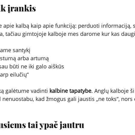
ik įrankis
apie kalbą kaip apie funkciją: perduoti informaciją, s
ikia, tačiau gimtojoje kalboje mes darome kur kas daug
uojame santykį
 atstumą arba artumą
 sau būti ne iki galo aiškūs
tarp eilučių“
 ką galėtume vadinti 
kalbine tapatybe
. Anglų kalboje š
l nenuostabu, kad žmogus gali jaustis „ne toks“, nors 
siems tai ypač jautru