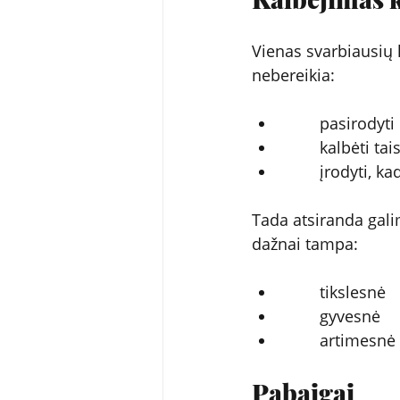
Vienas svarbiausių 
nebereikia:
        pasirodyt
        kalbėti ta
        įrodyti, k
Tada atsiranda gali
dažnai tampa:
        tikslesnė
        gyvesnė
        artimesn
Pabaigai