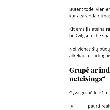
Būtent todėl vienie
kur atsiranda ritma
Kitiems jis ateina 
ra
be žvilgsnių, be spa
Nei vienas šių būdų 
atkeliauja skirtingai
Grupė ar indi
neteisinga“
Gyva grupė leidžia:
        patirti r