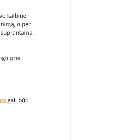
avo kalbinė 
inimą, o per 
 suprantama, 
gti prie 
ats
 gali būti 