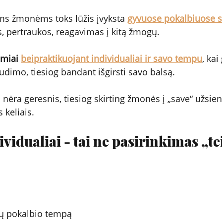
ms žmonėms toks lūžis įvyksta 
gyvuose pokalbiuose su
s, pertraukos, reagavimas į kitą žmogų.
miai 
beipraktikuojant individualiai ir savo tempu
, kai
udimo, tiesiog bandant išgirsti savo balsą.
nėra geresnis, tiesiog skirting žmonės į „save“ užsien
s keliais.
vidualiai - tai ne pasirinkimas „tei
ealų pokalbio tempą