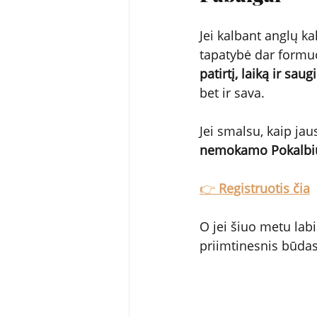
Jei kalbant anglų kal
tapatybė dar formuoj
patirtį, laiką ir sau
bet ir sava.
Jei smalsu, kaip ja
nemokamo Pokalbių
👉 
Registruotis čia
O jei šiuo metu labi
priimtinesnis būdas