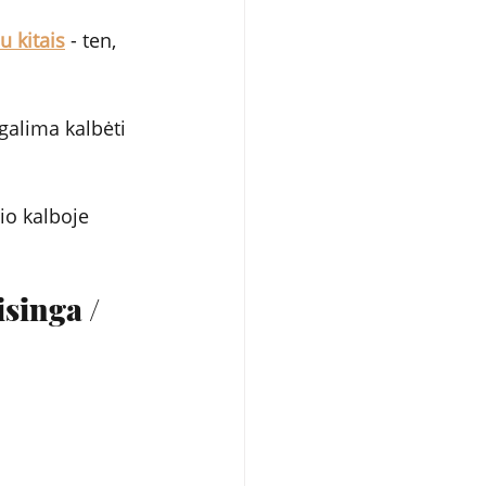
 kitais
 - ten, 
 galima kalbėti 
io kalboje 
singa / 