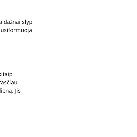
 dažnai slypi 
susiformuoja 
itaip 
rasčiau, 
ieną. Jis 