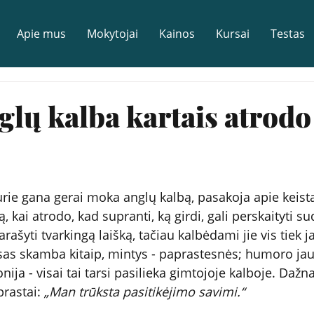
Apie mus
Mokytojai
Kainos
Kursai
Testas
glų kalba kartais atrodo
rie gana gerai moka anglų kalbą, pasakoja apie keistą
kai atrodo, kad supranti, ką girdi, gali perskaityti su
rašyti tvarkingą laišką, tačiau kalbėdami jie vis tiek jau
lsas skamba kitaip, mintys - paprastesnės; humoro ja
ija - visai tai tarsi pasilieka gimtojoje kalboje. Dažnai
rastai: 
„Man trūksta pasitikėjimo savimi.“