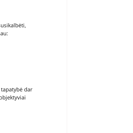
usikalbėti, 
iau:
i tapatybė dar 
objektyviai 