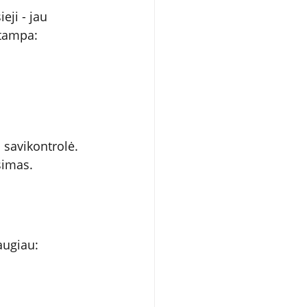
ji - jau 
įtampa:
savikontrolė. 
simas.
augiau: