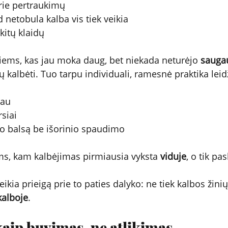
 prie pertraukimų
kad netobula kalba vis tiek veikia
š kitų klaidų
iems, kas jau moka daug, bet niekada neturėjo 
sauga
tų kalbėti. Tuo tarpu individuali, ramesnė praktika leid
čiau
rsiai
 savo balsą be išorinio spaudimo
ms, kam kalbėjimas pirmiausia vyksta 
viduje
, o tik pas
eikia prieigą prie to paties dalyko: ne tiek kalbos žinių
kalboje
.
aip buvimas, ne atlikimas