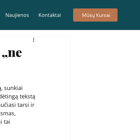
Naujienos
Kontaktai
Mūsų Kursai
 „ne
, sunkiai 
dėtingą tekstą 
čiasi tarsi ir 
usmas, 
 tai 