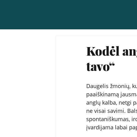
Kodėl an
tavo“
Daugelis žmonių, ku
paaiškinamą jausmą, 
anglų kalba, netgi pa
ne visai savimi. Ba
spontaniškumas, iron
įvardijama labai pap