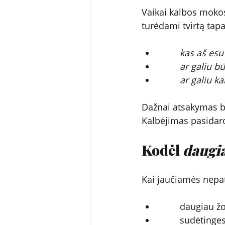
Vaikai kalbos mokosi
turėdami tvirtą tap
kas aš esu
ar galiu bū
ar galiu kal
Dažnai atsakymas bū
Kalbėjimas pasidaro 
Kodėl 
daugi
Kai jaučiamės nepa
        daugiau ž
        sudėting