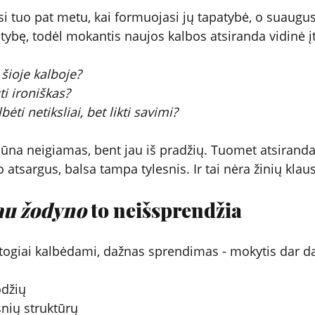
 tuo pat metu, kai formuojasi jų tapatybė, o suaugusie
atybę, todėl mokantis naujos kalbos atsiranda vidinė 
 šioje kalboje?
ti ironiškas?
bėti netiksliai, bet likti savimi?
na neigiamas, bent jau iš pradžių. Tuomet atsiranda 
atsargus, balsa tampa tylesnis. Ir tai nėra žinių klau
au žodyno
 to neišsprendžia
togiai kalbėdami, dažnas sprendimas - mokytis dar d
odžių
esnių struktūrų