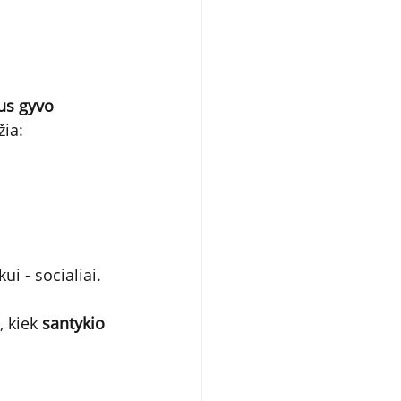
us gyvo 
žia:
kui - socialiai.
, kiek 
santykio 