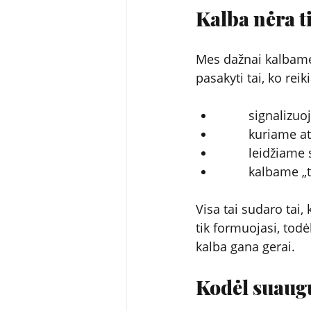
Kalba nėra t
Mes dažnai kalbame 
pasakyti tai, ko re
        signaliz
        kuriame
        leidžiame
        kalbame „
Visa tai sudaro tai,
tik formuojasi, todė
kalba gana gerai.
Kodėl suaugu