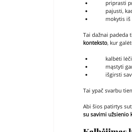
        priprasti
        pajusti, 
        mokytis i
Tai dažnai padeda t
konteksto
, kur galė
        kalbėti lė
        mąstyti ga
        išgirsti
Tai ypač svarbu tie
Abi šios patirtys sut
su savimi užsienio 
Kalbėjimas k