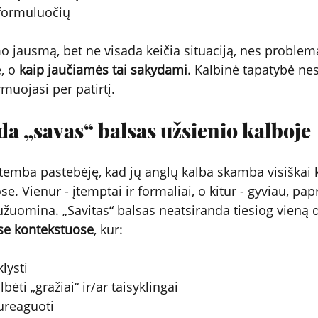
ų formuluočių
o jausmą, bet ne visada keičia situaciją, nes problema
, o 
kaip jaučiamės tai sakydami
. Kalbinė tapatybė ne
rmuojasi per patirtį.
da „savas“ balsas užsienio kalboje
mba pastebėję, kad jų anglų kalba skamba visiškai k
se. Vienur - įtemptai ir formaliai, o kitur - gyviau, pap
 užuomina. „Savitas“ balsas neatsiranda tiesiog vieną d
ose kontekstuose
, kur:
klysti
albėti „gražiai“ ir/ar taisyklingai
 sureaguoti