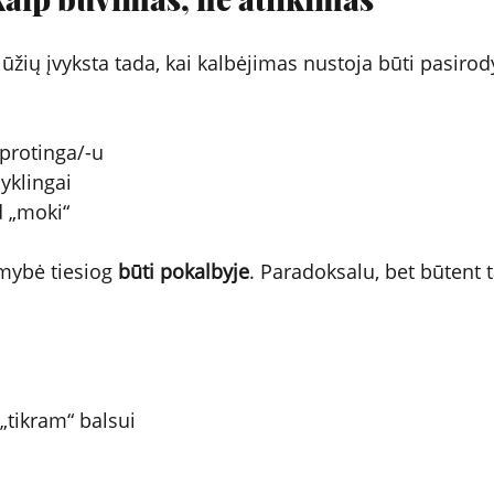
lūžių įvyksta tada, kai kalbėjimas nustoja būti pasiro
i protinga/-u
isyklingai
ad „moki“
mybė tiesiog 
būti pokalbyje
. Paradoksalu, bet būtent 
ė „tikram“ balsui