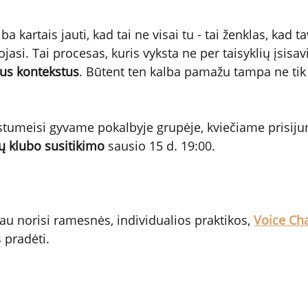
ba kartais jauti, kad tai ne visai tu - tai ženklas, kad t
asi. Tai procesas, kuris vyksta ne per taisyklių įsisav
gius kontekstus
. Būtent ten kalba pamažu tampa ne tik
ustumeisi gyvame pokalbyje grupėje, kviečiame prisijun
 klubo susitikimo
 sausio 15 d. 19:00.
au norisi ramesnės, individualios praktikos, 
Voice Ch
 pradėti.