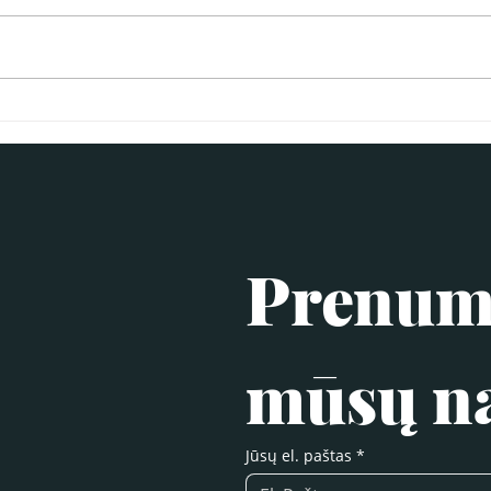
Prenume
mūsų na
Jūsų el. paštas
*