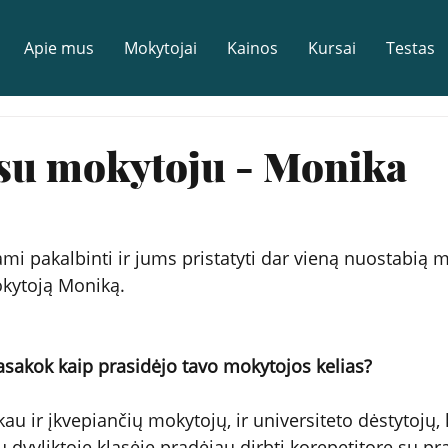
Apie mus
Mokytojai
Kainos
Kursai
Testas
 su mokytoju - Monika
i pakalbinti ir jums pristatyti dar vieną nuostabią 
kytoją Moniką.
sakok kaip prasidėjo tavo mokytojos kelias?
u ir įkvepiančių mokytojų, ir universiteto dėstytojų, ku
u dvyliktoje klasėje pradėjau dirbti korepetitore su pra