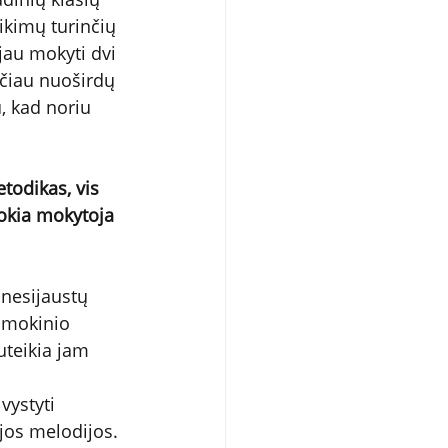
ikimų turinčių 
au mokyti dvi 
čiau nuoširdų 
, kad noriu 
todikas, vis 
Kokia mokytoja 
nesijaustų 
o mokinio 
teikia jam 
vystyti 
 jos melodijos.