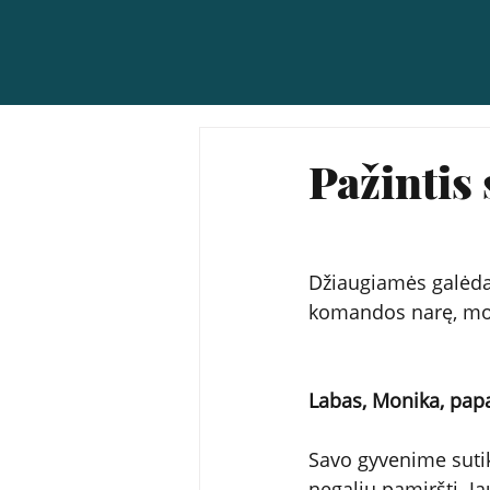
Pažintis
Džiaugiamės galėdam
komandos narę, mo
Labas, Monika, papa
Savo gyvenime sutika
negaliu pamiršti. Ja