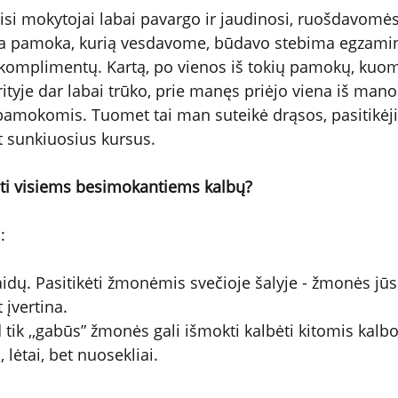
isi mokytojai labai pavargo ir jaudinosi, ruošdavo
ena pamoka, kurią vesdavome, būdavo stebima egzamin
 komplimentų. Kartą, po vienos iš tokių pamokų, kuome
rityje dar labai trūko, prie manęs priėjo viena iš mano
amokomis. Tuomet tai man suteikė drąsos, pasitikėji
t sunkiuosius kursus.
ti visiems besimokantiems kalbų?
:
laidų. Pasitikėti žmonėmis svečioje šalyje - žmonės jū
įvertina. 
d tik ,,gabūs” žmonės gali išmokti kalbėti kitomis kalb
, lėtai, bet nuosekliai. 