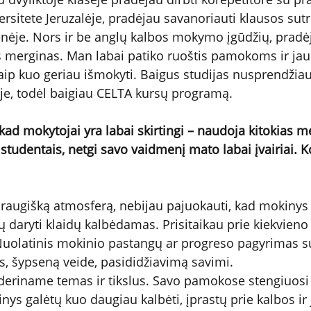
versitete Jeruzalėje, pradėjau savanoriauti klausos sutr
je. Nors ir be anglų kalbos mokymo įgūdžių, pradėj
merginas. Man labai patiko ruoštis pamokoms ir jau
aip kuo geriau išmokyti. Baigus studijas nusprendžiau
tyje, todėl baigiau CELTA kursų programą.
 kad mokytojai yra labai skirtingi – naudoja kitokias me
 studentais, netgi savo vaidmenį mato labai įvairiai. 
draugišką atmosferą, nebijau pajuokauti, kad mokinys 
tų daryti klaidų kalbėdamas. Prisitaikau prie kiekvien
Nuolatinis mokinio pastangų ar progreso pagyrimas su
, šypseną veide, pasididžiavimą savimi.
deriname temas ir tikslus. Savo pamokose stengiuosi 
nys galėtų kuo daugiau kalbėti, įprastų prie kalbos ir