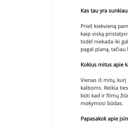
Kas tau yra sunkia
Prieš kiekvieną pam
kaip viską pristatys
todėl niekada iki gal
pagal planą, tačiau 
Kokius mitus apie 
Vienas iš mitų, kurį
kalboms. Reikia ties
būti kad ir filmų žiū
mokymosi būdas.
Papasakok apie įsim