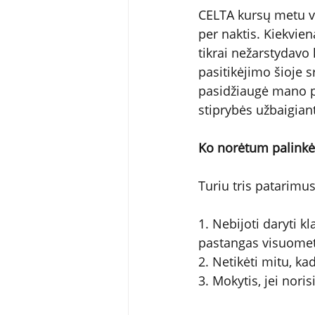
CELTA kursų metu v
per naktis. Kiekvi
tikrai nežarstydavo
pasitikėjimo šioje s
pasidžiaugė mano p
stiprybės užbaigian
Ko norėtum palinkė
Turiu tris patarimus
1. Nebijoti daryti k
pastangas visuomet 
2. Netikėti mitu, ka
3. Mokytis, jei norisi