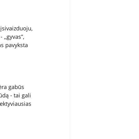
sivaizduoju, 
 ,,gyvas”, 
kas pavyksta 
nėra gabūs 
ą - tai gali 
fektyviausias 