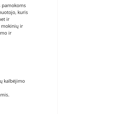
mės pamokoms 
uotojo, kuris 
t ir 
 mokinių ir 
mo ir 
sų kalbėjimo 
omis. 