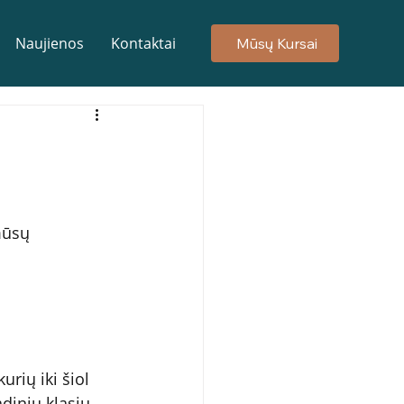
Naujienos
Kontaktai
Mūsų Kursai
mūsų 
rių iki šiol 
dinių klasių 