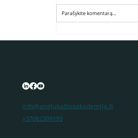
Parašykite komentarą...
info@anglukalbosakademija.lt
+37062309193