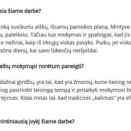
usia šiame darbe?
oką susikuriu aiškų, išsamų pamokos planą. Mintyse į
iu, pateiksiu. Tačiau tuo mokymas ir ypatingas, kad jis -
o nežinai, kaip iš tikrųjų viskas pavyks. Puiku, jei vis
būna dienų, kai savo lūkesčių neišpildai.
kalbų mokymąsi norėtum paneigti?
 dažnai girdžiu, yra tai, kad yra žmonių, kurie tiesiog 
iog pasirinkti teisingą tempą ir pritaikyti mokymosi būd
rėjimas. Kitas mitas tai, kad tradicinis ,,kalimas” yra e
intiniausią įvykį šiame darbe?