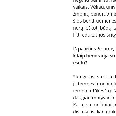
vaikais. Vėliau, uni
žmonių bendruomenė
šios bendruomenės 
norą ieškoti būdų k
likti edukacijos sri
Iš patirties žinome,
kitaip bendrauja su
esi tu?
Stengiuosi sukurti 
įsitempęs ir nebijo
tempo ir lūkesčių. 
daugiau motyvacijos
Kartu su mokiniais 
diskusijas, kad moki