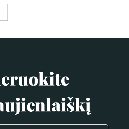
ruokite 
ujienlaiškį