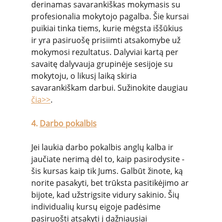
derinamas savarankiškas mokymasis su 
profesionalia mokytojo pagalba. Šie kursai 
puikiai tinka tiems, kurie mėgsta iššūkius 
ir yra pasiruošę prisiimti atsakomybe už 
mokymosi rezultatus. Dalyviai kartą per 
savaitę dalyvauja grupinėje sesijoje su 
mokytoju, o likusį laiką skiria 
savarankiškam darbui. Sužinokite daugiau 
čia>>
.
4. 
Darbo pokalbis
Jei laukia darbo pokalbis anglų kalba ir 
jaučiate nerimą dėl to, kaip pasirodysite - 
šis kursas kaip tik Jums. Galbūt žinote, ką 
norite pasakyti, bet trūksta pasitikėjimo ar 
bijote, kad užstrigsite vidury sakinio. Šių 
individualių kursų eigoje padėsime 
pasiruošti atsakyti į dažniausiai 