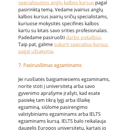
specializuotos anglų kalbos kursus
 pagal 
pasirinktą temą. Vedame įvairius anglų 
kalbos kursus įvairių sričių specialistams, 
kuriuose mokysitės specifinės kalbos 
kartu su kitais savo srities profesionalais. 
Padedame pasiruošti 
darbo pokalbiui
. 
Taip pat, galime 
sukurti specialius kursus 
pagal užsakymą
.
7. Pasiruošimas egzaminams
Jei ruošiatės baigiamiesiems egzaminams, 
norite stoti į universitetą arba savo 
gyvenimo aprašyme įrašyti, kad esate 
pasiekę tam tikrą lygį arba išlaikę 
egzaminą, siūlome pasirengimo 
valstybiniams egzaminams arba IELTS 
egzaminams kursą. IELTS balo reikalauja 
daugelis Europos universitetų, kartais jo 