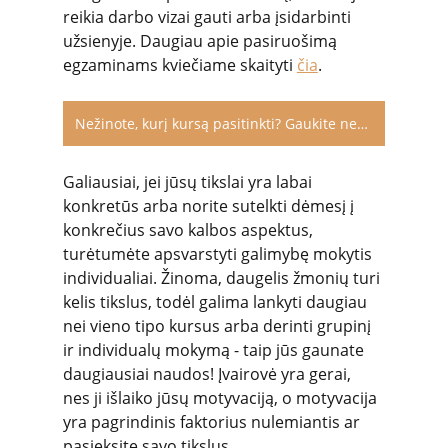
reikia darbo vizai gauti arba įsidarbinti 
užsienyje. Daugiau apie pasiruošimą 
egzaminams kviečiame skaityti 
čia
.
Nežinote, kurį kursą pasitinkti? Gaukite nemokamą konsultaciją.
Galiausiai, jei jūsų tikslai yra labai 
konkretūs arba norite sutelkti dėmesį į 
konkrečius savo kalbos aspektus, 
turėtumėte apsvarstyti galimybę mokytis 
individualiai. Žinoma, daugelis žmonių turi 
kelis tikslus, todėl galima lankyti daugiau 
nei vieno tipo kursus arba derinti grupinį 
ir individualų mokymą - taip jūs gaunate 
daugiausiai naudos! Įvairovė yra gerai, 
nes ji išlaiko jūsų motyvaciją, o motyvacija 
yra pagrindinis faktorius nulemiantis ar 
pasieksite savo tikslus.