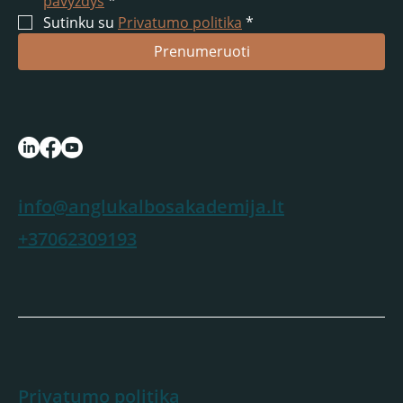
pavyzdys
*
Sutinku su 
Privatumo politika
*
Prenumeruoti
info@anglukalbosakademija.lt
+37062309193
Privatumo politika