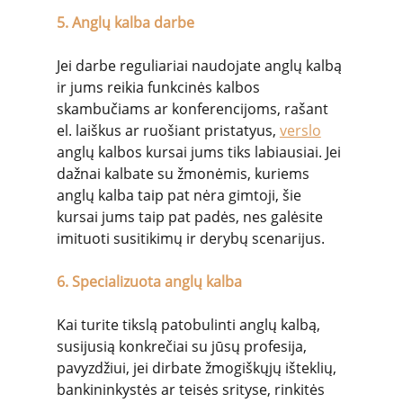
5. Anglų kalba darbe
Jei darbe reguliariai naudojate anglų kalbą 
ir jums reikia funkcinės kalbos 
skambučiams ar konferencijoms, rašant 
el. laiškus ar ruošiant pristatyus, 
verslo
anglų kalbos kursai jums tiks labiausiai. Jei 
dažnai kalbate su žmonėmis, kuriems 
anglų kalba taip pat nėra gimtoji, šie 
kursai jums taip pat padės, nes galėsite 
imituoti susitikimų ir derybų scenarijus.
6. Specializuota anglų kalba
Kai turite tikslą patobulinti anglų kalbą, 
susijusią konkrečiai su jūsų profesija, 
pavyzdžiui, jei dirbate žmogiškųjų išteklių, 
bankininkystės ar teisės srityse, rinkitės 