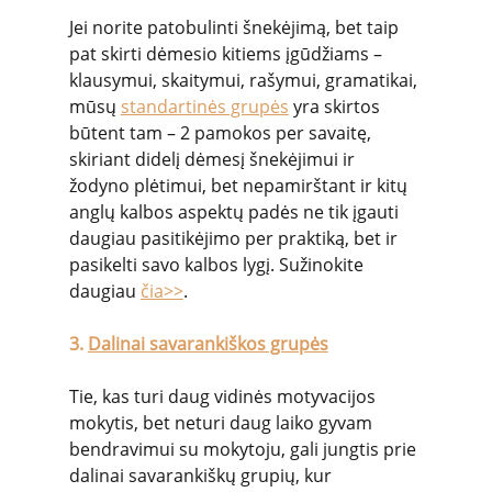
Jei norite patobulinti šnekėjimą, bet taip 
pat skirti dėmesio kitiems įgūdžiams – 
klausymui, skaitymui, rašymui, gramatikai, 
mūsų 
standartinės grupės
 yra skirtos 
būtent tam – 2 pamokos per savaitę, 
skiriant didelį dėmesį šnekėjimui ir 
žodyno plėtimui, bet nepamirštant ir kitų 
anglų kalbos aspektų padės ne tik įgauti 
daugiau pasitikėjimo per praktiką, bet ir 
pasikelti savo kalbos lygį. Sužinokite 
daugiau 
čia>>
.
3. 
Dalinai savarankiškos grupės
Tie, kas turi daug vidinės motyvacijos 
mokytis, bet neturi daug laiko gyvam 
bendravimui su mokytoju, gali jungtis prie 
dalinai savarankiškų grupių, kur 