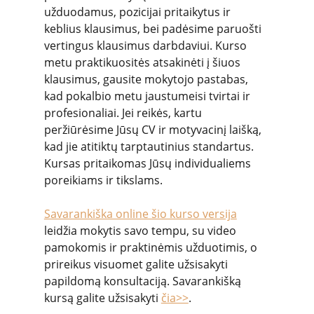
užduodamus, pozicijai pritaikytus ir 
keblius klausimus, bei padėsime paruošti 
vertingus klausimus darbdaviui. Kurso 
metu praktikuositės atsakinėti į šiuos 
klausimus, gausite mokytojo pastabas, 
kad pokalbio metu jaustumeisi tvirtai ir 
profesionaliai. Jei reikės, kartu 
peržiūrėsime Jūsų CV ir motyvacinį laišką, 
kad jie atitiktų tarptautinius standartus. 
Kursas pritaikomas Jūsų individualiems 
poreikiams ir tikslams.
Savarankiška online šio kurso versija
leidžia mokytis savo tempu, su video 
pamokomis ir praktinėmis užduotimis, o 
prireikus visuomet galite užsisakyti 
papildomą konsultaciją. Savarankišką 
kursą galite užsisakyti 
čia>>
.