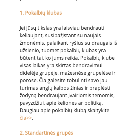
1. 
Pokalbių klubas
Jei jūsų tikslas yra laisviau bendrauti 
keliaujant, susipažįstant su naujais 
žmonėmis, palaikant ryšius su draugais iš 
užsienio, tuomet pokalbių klubas yra 
būtent tai, ko jums reikia. Pokalbių klube 
visas laikas yra skirtas bendravimui 
didelėje grupėje, mažesnėse grupelėse ir 
porose. Čia galėsite tobulinti savo jau 
turimas anglų kalbos žinias ir praplėsti 
žodyną bendraujant įvairiomis temomis, 
pavyzdžiui, apie keliones ar politiką. 
Daugiau apie pokalbių klubą skaitykite 
čia
>>
.
2. 
Standartinės grupės